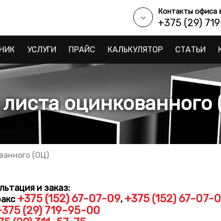
Контакты офиса 
+375 (29) 71
НИК
УСЛУГИ
ПРАЙС
КАЛЬКУЛЯТОР
СТАТЬИ
 листа оцинкованного 
ванного (ОЦ)
льтация и заказ:
+375 (152) 67-07-09
+375 (152) 67-07-
факс
,
+375 (29) 719-95-00