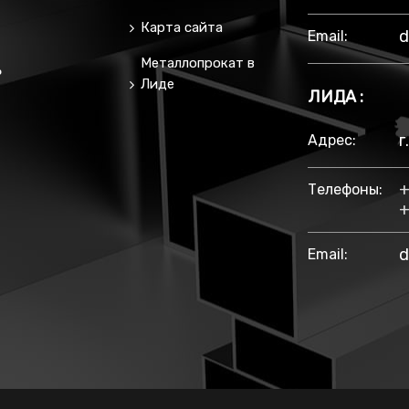
Карта сайта
d
Email:
Металлопрокат в
ь
Лиде
ЛИДА :
г
Адрес:
+
Телефоны:
+
d
Email: