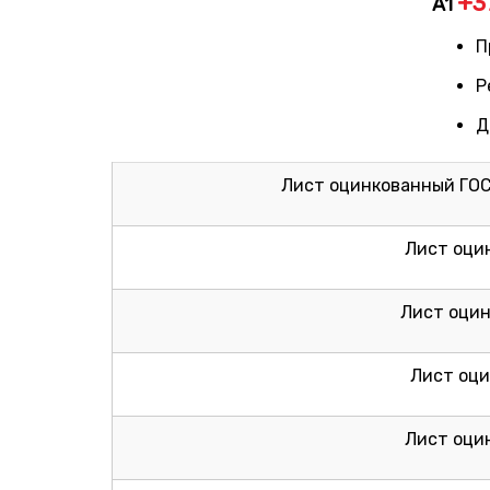
+3
A1
П
Р
Д
Лист оцинкованный ГОС
Лист оци
Лист оцин
Лист оци
Лист оцин