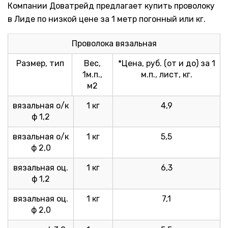
Компании Доватрейд предлагает купить проволоку
в Лиде по низкой цене за 1 метр погонный или кг.
Проволока вязальная
Размер, тип
Вес,
*Цена, руб. (от и до) за 1
1м.п.,
м.п., лист, кг.
м2
вязальная о/к
1 кг
4,9
ф 1,2
вязальная о/к
1 кг
5,5
ф 2,0
вязальная оц.
1 кг
6,3
ф 1,2
вязальная оц.
1 кг
7,1
ф 2,0